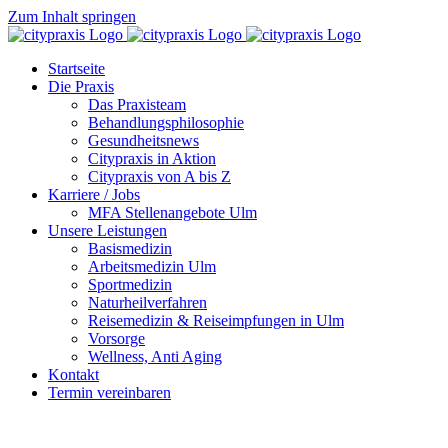
Zum Inhalt springen
Startseite
Die Praxis
Das Praxisteam
Behandlungsphilosophie
Gesundheitsnews
Citypraxis in Aktion
Citypraxis von A bis Z
Karriere / Jobs
MFA Stellenangebote Ulm
Unsere Leistungen
Basismedizin
Arbeitsmedizin Ulm
Sportmedizin
Naturheilverfahren
Reisemedizin & Reiseimpfungen in Ulm
Vorsorge
Wellness, Anti Aging
Kontakt
Termin vereinbaren