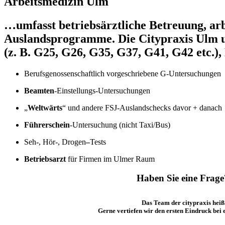
Arbeitsmedizin Ulm
…umfasst betriebsärztliche Betreuung, ar
Auslandsprogramme. Die Citypraxis Ulm u
(z. B. G25, G26, G35, G37, G41, G42 etc.)
Berufsgenossenschaftlich vorgeschriebene G-Untersuchungen
Beamten
-Einstellungs-Untersuchungen
„
Weltwärts
“ und andere FSJ-Auslandschecks davor + danach
Führerschein
-Untersuchung (nicht Taxi/Bus)
Seh-, Hör-, Drogen
–
Tests
Betriebsarzt
für Firmen im Ulmer Raum
Haben Sie eine Frage
Das Team der citypraxis heiß
Gerne vertiefen wir den ersten Eindruck bei 