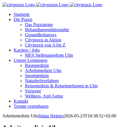
Zum
Inhalt
Startseite
springen
Die Praxis
Das Praxisteam
Behandlungsphilosophie
Gesundheitsnews
Citypraxis in Aktion
Citypraxis von A bis Z
Karriere / Jobs
MFA Stellenangebote Ulm
Unsere Leistungen
Basismedizin
Arbeitsmedizin Ulm
Sportmedizin
Naturheilverfahren
Reisemedizin & Reiseimpfungen in Ulm
Vorsorge
Wellness, Anti Aging
Kontakt
Termin vereinbaren
Arbeitsmedizin Ulm
Julian Helmes
2026-05-23T16:38:52+02:00