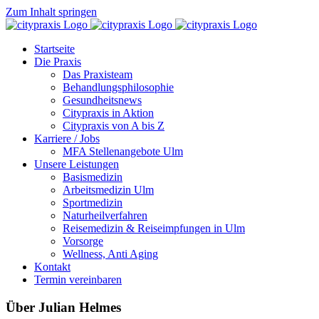
Zum Inhalt springen
Startseite
Die Praxis
Das Praxisteam
Behandlungsphilosophie
Gesundheitsnews
Citypraxis in Aktion
Citypraxis von A bis Z
Karriere / Jobs
MFA Stellenangebote Ulm
Unsere Leistungen
Basismedizin
Arbeitsmedizin Ulm
Sportmedizin
Naturheilverfahren
Reisemedizin & Reiseimpfungen in Ulm
Vorsorge
Wellness, Anti Aging
Kontakt
Termin vereinbaren
Über
Julian Helmes