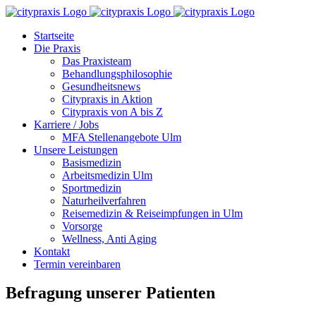
Zum
Inhalt
Startseite
springen
Die Praxis
Das Praxisteam
Behandlungsphilosophie
Gesundheitsnews
Citypraxis in Aktion
Citypraxis von A bis Z
Karriere / Jobs
MFA Stellenangebote Ulm
Unsere Leistungen
Basismedizin
Arbeitsmedizin Ulm
Sportmedizin
Naturheilverfahren
Reisemedizin & Reiseimpfungen in Ulm
Vorsorge
Wellness, Anti Aging
Kontakt
Termin vereinbaren
Befragung unserer Patienten