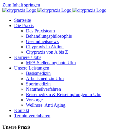
Zum Inhalt springen
Startseite
Die Praxis
Das Praxisteam
Behandlungsphilosophie
Gesundheitsnews
Citypraxis in Aktion
Citypraxis von A bis Z
Karriere / Jobs
MFA Stellenangebote Ulm
Unsere Leistungen
Basismedizin
Arbeitsmedizin Ulm
Sportmedizin
Naturheilverfahren
Reisemedizin & Reiseimpfungen in Ulm
Vorsorge
Wellness, Anti Aging
Kontakt
Termin vereinbaren
Unsere Praxis